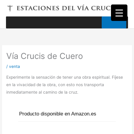
Ir
al
contenido
Vía Crucis de Cuero
/
venta
Experimente la sensación de tener una obra espiritual. Fíjese
en la vivacidad de la obra, con esto nos transporta
inmediatamente al camino de la cruz.
Producto disponible en Amazon.es